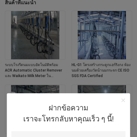
สินค้าที่แนะนํา
ระบบโรงรีดนมแบบอัตโนมัติพร้อม
HL-G1 โครงสร้างกระดูกแฮร์ริงกง ห้อง
ACR Automatic Cluster Remover
นมด้วยเครื่องวัดน้ํานมกระจก CE ISO
และ Waikato Milk Meter ใน
SGS FDA Certified
โครงสร้างแบบ Herringbone
ฝากข้อความ
เราจะโทรกลับหาคุณเร็ว ๆ นี้!