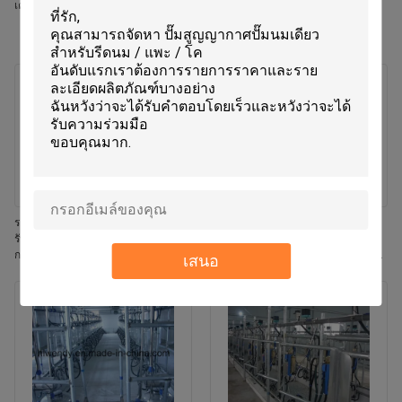
เครื่องวัดกระแสนม เครื่องวัดกระแสนม
ระบบรีดนมแบบ Herringbone พร้อม
เครื่องวัดน้ำนม Flow Milk Meter และ
ระบบถอดหัวนมรีดอัตโนมัติ ACR
สำหรับวัว
ระบบการกําจัดคลัสเตอร์อัตโนมัติสําห
อุปกรณ์ห้องนมวัวนมที่มีการวางแผน
รับห้องนมด้วยการนมอัตโนมัติ ความถี่
Herringbone เครื่องถอนถ้วยอัตโนมัติ
การเต้นที่ปรับได้ และฟังก์ชันนมสะอาด
และเครื่องนมเคลื่อนที่ตามมาตรฐาน
เสนอ
ISO