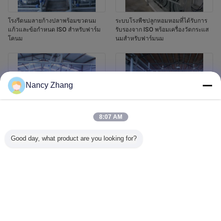
โรงรีดนมลายก้างปลาพร้อมขวดนม
ระบบโรงพืชปลูกหอมหอมที่ได้รับการ
แก้วและข้อกำหนด ISO สำหรับฟาร์ม
รับรองจาก ISO พร้อมเครื่องวัดกระแส
โคนม
นมสําหรับฟาร์มนม
Nancy Zhang
8:07 AM
Good day, what product are you looking for?
ระบบการนมวัวอัตโนมัติที่ได้รับการ
ระบบห้องนม Herringbone พร้อม
รับรองจาก ISO ด้วยโครงสร้างกระดูก
มาตรฐาน ISO และเครื่องถอนถ้วยอัต
แฮร์ริงก้อน และเครื่องถอนถ้วยอัตโนมัติ
โนมัติสําหรับฟาร์มวัวนม