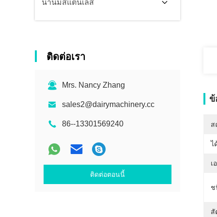
น้ำนมสแตนเลส
ติดต่อเรา
Mrs. Nancy Zhang
ข
sales2@dairymachinery.cc
86--13301569240
สถ
ได
เ
ติดต่อตอนนี้
ช
สั