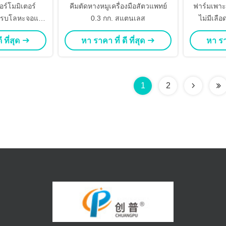
อร์โมมิเตอร์
คีมตัดหางหมูเครื่องมือสัตวแพทย์
ฟาร์มเพา
โพรบโลหะจอแส
0.3 กก. สแตนเลส
ไม่มีเลื
D Hd
 ที่สุด
หา ราคา ที่ ดี ที่สุด
หา ราค
1
2