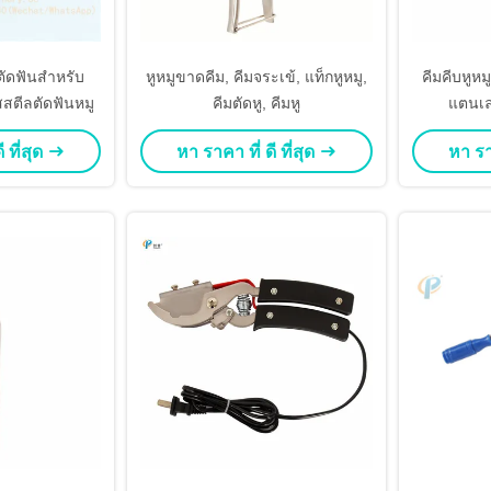
มตัดฟันสำหรับ
หูหมูขาดคีม, คีมจระเข้, แท็กหูหมู,
คีมคีบหูหม
สตีลตัดฟันหมู
คีมตัดหู, คีมหู
แตนเล
 ที่สุด
หา ราคา ที่ ดี ที่สุด
หา ราค