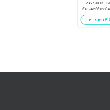
235 * 30 มม. เท
สัตวแพทย์สีขาว
ดงผล LC
หา ราคา ที่ ดี