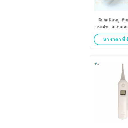
คีมตัดฟันหมู, คี
กระต่าย, สแตนเลส
หา ราคา ที่ ดี