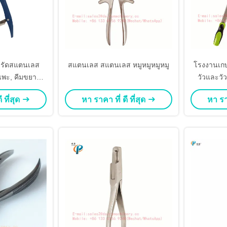
องรัดสแตนเลส
สแตนเลส สแตนเลส หมูหมูหมูหมู
โรงงานเก
แพะ, คีมขยาย
วัวและวัว
นรัดสำหรับแพะ
สําหรับก
 ที่สุด
หา ราคา ที่ ดี ที่สุด
หา ราค