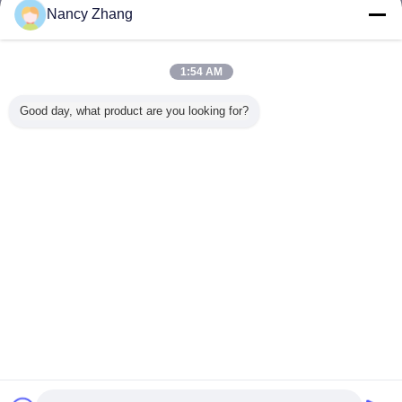
ติดต่อเรา
Nancy Zhang
Waikato Milk Recorder Fish - bone Herringbone
Parlor for Milking Cow / Goat
1:54 AM
ติดต่อเรา
Good day, what product are you looking for?
1 / 23
เปลี่ยนภาษา
Thai
บ้าน
|
เกี่ยวกับเรา
|
ติดต่อเรา
|
แผนผังเว็บไซต์
|
นโยบายความเป็นส่วนตัว
สก์ท็อปดู
Copyright © 2014 - 2026 Chuangpu Animal Husbandry Technology (Suzhou)
Co., Ltd..
All rights reserved.