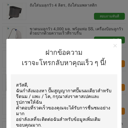
ถังใส่นมลูกวัว 4 ลิตร, ถังใส่นมพลาสติก
สอบถามทันที
ขวดนมลูกวัว 4,000 มล. พร้อมท่อ SS, เครื่องป้อนลูกวัว
ด้วยปากด้วยความเร็วที่ราบรื่น
สอบถามทันที
ฝากข้อความ
รถขนมเลี้ยงลูกวัวแบบพกพา 100L พร้อมปืนเติมนม
เบรกไฟฟ้าแม่เหล็ก
เราจะโทรกลับหาคุณเร็ว ๆ นี้!
ติดต่อเรา
เครื่องพาสเจอร์ไรซ์น้ำนมเหลืองอัตโนมัติ HL 4*4
สำหรับพาสเจอร์ไรซ์และละลายน้ำนมเหลือง
ติดต่อเรา
เครื่องจักรกลการเกษตร อะไหล่-38 ซม ถุงคอลอสตรัม
เครื่องกั้นการหย่อน
ติดต่อเรา
พลังการสูบ 370W เครื่องเลี้ยงลูกวัวสําหรับชั้นภายนอก
หนาและความหนาภายนอก 1.2 มม