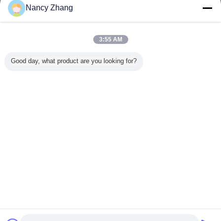
ติดต่อเรา
Nancy Zhang
สายพัดน้ําใส 38 มิลลิเมตร เหมาะสําหรับส่งนมและของ
เหลวอื่นๆ
3:55 AM
ติดต่อเรา
Good day, what product are you looking for?
1 / 41
เปลี่ยนภาษา
Thai
บ้าน
|
เกี่ยวกับเรา
|
ติดต่อเรา
|
แผนผังเว็บไซต์
|
นโยบายความเป็นส่วนตัว
สก์ท็อปดู
Copyright © 2014 - 2026 Chuangpu Animal Husbandry Technology (Suzhou)
Co., Ltd..
All rights reserved.