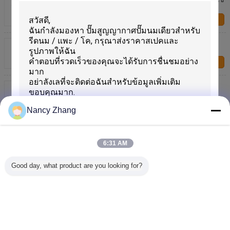
งานในโรงงานเคมี
ติดต่อเรา
ถังทรงกระบอกสแตนเลสสตีลหนา 1.2 มม. SUS304 /
SUS316L สำหรับอุตสาหกรรมเคมี
ติดต่อเรา
กลองกลมเหล็กไร้ขัด 100 ลิตร สําหรับการผลิตซุปใน
ร้านอาหาร
ติดต่อเรา
Nancy Zhang
ถังกลมสแตนเลสทนต่อการกัดกร่อนสำหรับร้านอาหาร
6:31 AM
ติดต่อเรา
เสนอ
Good day, what product are you looking for?
1 / 4
เปลี่ยนภาษา
Thai