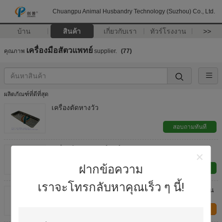
Chuangpu Animal Husbandry Technology (Suzhou) Co., Ltd.
บ้าน
สินค้า
เกี่ยวกับเรา
ทัวร์โรงงาน
>>
เครื่องมือสัตวแพทย์
คุณภาพ
supplier.
(77)
ผลิตภัณฑ์ที่ดีที่สุด
เครื่องตัดหางวัว
สอบถามทันที
เครื่องมือการแพทย์สัตว์
ฝากข้อความ
สอบถามทันที
เราจะโทรกลับหาคุณเร็ว ๆ นี้!
เครื่องตรวจจับโลหะ 0.26 กก. 220V สำหรับตรวจจับใน
กระเพาะอาหารของวัว
ติดต่อเรา