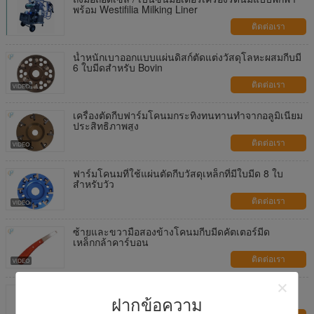
พร้อม Westifilia Milking Liner
ติดต่อเรา
น้ำหนักเบาออกแบบแผ่นดิสก์ตัดแต่งวัสดุโลหะผสมกีบมี
6 ใบมีดสำหรับ Bovin
ติดต่อเรา
เครื่องตัดกีบฟาร์มโคนมกระทิงทนทานทำจากอลูมิเนียม
ประสิทธิภาพสูง
ติดต่อเรา
ฟาร์มโคนมที่ใช้แผ่นตัดกีบวัสดุเหล็กที่มีใบมีด 8 ใบ
สำหรับวัว
ติดต่อเรา
ซ้ายและขวามือสองข้างโคนมกีบมีดคัตเตอร์มีด
เหล็กกล้าคาร์บอน
ติดต่อเรา
แถวมือตรวจ Nitrile ทิ้ง 9 นิ้ว ทนต่อสารเคมี
ฝากข้อความ