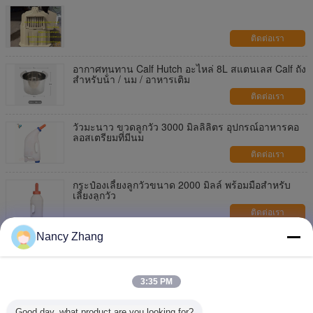
ติดต่อเรา
อากาศทนทาน Calf Hutch อะไหล่ 8L สแตนเลส Calf ถัง
สําหรับน้ํา / นม / อาหารเติม
ติดต่อเรา
วัวมะนาว ขวดลูกวัว 3000 มิลลิลิตร อุปกรณ์อาหารคอ
ลอสเตรียมที่มีนม
ติดต่อเรา
กระป๋องเลี้ยงลูกวัวขนาด 2000 มิลล์ พร้อมมือสําหรับ
เลี้ยงลูกวัว
ติดต่อเรา
Nancy Zhang
เครื่องจักรนม 1500 มล. เครื่องใช้ให้อาหารลูกแกะขวด
นมขวดนมแพะ
ติดต่อเรา
3:35 PM
รถขนมเลี้ยงลูกวัวแบบพกพา 100L พร้อมปืนเติมนม
เบรกไฟฟ้าแม่เหล็ก
Good day, what product are you looking for?