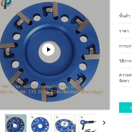
ขั้นต่ำ:
ราคา:
การบร
วิธีการ
ความส
จัดหา:
ห