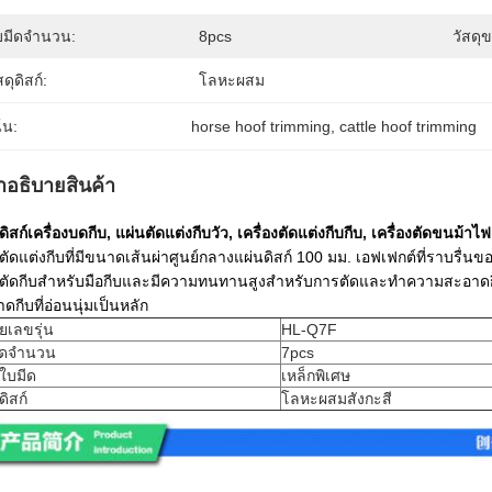
บมีดจำนวน:
8pcs
วัสดุ
สดุดิสก์:
โลหะผสม
้น:
horse hoof trimming
, 
cattle hoof trimming
ําอธิบายสินค้า
ดิสก์เครื่องบดกีบ, แผ่นตัดแต่งกีบวัว, เครื่องตัดแต่งกีบกีบ, เครื่องตัดขนม้าไฟ
ตัดแต่งกีบที่มีขนาดเส้นผ่าศูนย์กลางแผ่นดิสก์ 100 มม.
เอฟเฟกต์ที่ราบรื่น
นตัดกีบสำหรับมือกีบและมีความทนทานสูงสำหรับการตัดและทำความสะอาด
ดกีบที่อ่อนนุ่มเป็นหลัก
ยเลขรุ่น
HL-Q7F
ีดจำนวน
7pcs
ุใบมีด
เหล็กพิเศษ
ดิสก์
โลหะผสมสังกะสี