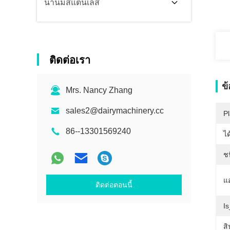
น้ำนมสแตนเลส
ติดต่อเรา
ข
Mrs. Nancy Zhang
sales2@dairymachinery.cc
Pl
86--13301569240
ได
ช
แ
ติดต่อตอนนี้
I
สิ