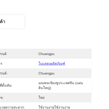
ค้า
บรนด์
Chuangpu
าร
ใบแสดงผลิตภัณฑ์
บรนด์:
Chuangpu
มณฑลเจียงซูประเทศจีน (แผ่น
่ดั้งเดิม:
ดินใหญ่)
ไข:
ใหม่
อำนวยความสะดวก:
ใช้งานง่ายใช้งานง่าย