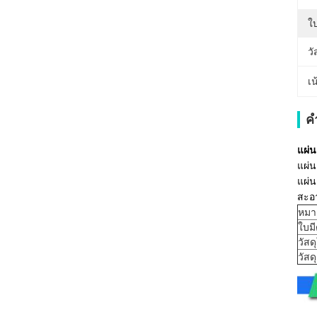
ใ
วั
เน
ค
แผ่น
แผ่น
แผ่
สะอา
หมา
ใบม
วัสด
วัสดุ