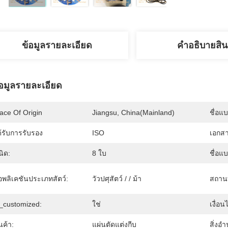
ข้อมูลรายละเอียด
คําอธิบายสิน
้อมูลรายละเอียด
ace Of Origin
Jiangsu, China(Mainland)
ชื่อแ
้รับการรับรอง
ISO
เอกส
นิด:
8 ใบ
ชื่อแ
อพลิเคชันประเภทสัตว์:
วัวปศุสัตว์ / / ม้า
สถานที
s_customized:
ใช่
เงื่อน
นค้า:
แผ่นตัดแต่งกีบ
สิ่ง