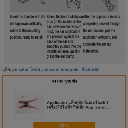
pulsator โคนม
pulsator interpuls
กีบแผ่นตัด
แท็ก:
,
,
এর সেরা মূল্য পান
Applicator แท็กหูสัตว์นมเครื่องจักร
เครื่องใช้ไฟฟ้าวัวแท็ก Applicator หู
แท็กคีม
চালিয়ে