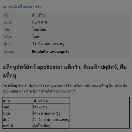
อุปกรณ์เครื่องหมายวัว
ชื่อ:
คีมแท็กหู
แบบ:
HL-MP74
วัสดุ:
โลหะผสม
ชนิด:
โลหะ
สัตว์:
วัว, วัว, แกะ, แพะ, หมู
กีบแผ่นตัด
แหวนจมูกวัว
แสงสูง:
,
แท็กหูสัตว์สัตว์ applicator แท็กวัว, คีมแท็กปศุสัตว์, คีม
แท็กหู
คีม
แท็กหู
สำหรับปศุสัตว์วัววัวหมูแกะแพะใช้สำหรับทุกชนิดของ
แท็กหู
คีมเครื่องมือ
applicator ขายสำหรับการติดตั้งที่ง่ายและรวดเร็ว
แบบ
HL-MP74
วัสดุ
โลหะผสม
ชนิด
โลหะชายและหญิง
สัตว์
วัว, วัว, แพะ, แกะและหมู
การใช้
ติดตั้งแท็กหู