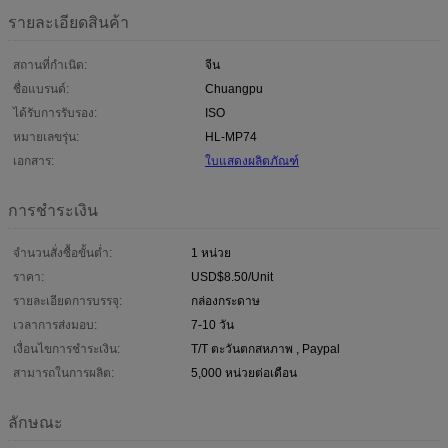
รายละเอียดสินค้า
สถานที่กำเนิด:
จีน
ชื่อแบรนด์:
Chuangpu
ได้รับการรับรอง:
ISO
หมายเลขรุ่น:
HL-MP74
เอกสาร:
ใบแสดงผลิตภัณฑ์
การชำระเงิน
จำนวนสั่งซื้อขั้นต่ำ:
1 หน่วย
ราคา:
USD$8.50/Unit
รายละเอียดการบรรจุ:
กล่องกระดาษ
เวลาการส่งมอบ:
7-10 วัน
เงื่อนไขการชำระเงิน:
T/T ตะวันตกสหภาพ , Paypal
สามารถในการผลิต:
5,000 หน่วยต่อเดือน
ลักษณะ