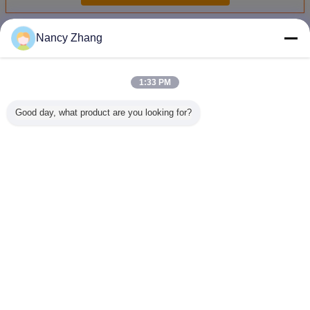
อุปกรณ์เครื่องหมายวัว
มากกว่า
Nancy Zhang
1:33 PM
Good day, what product are you looking for?
สร้อยคอแกะสีเงิน
ปากกามาร์คเกอร์หู
HL - MP80A เครื่อง
แท็กแกะสี
เป็นตัวเลือกสุดท้าย
ดำปริมาณ 10 มล. /
ทำเครื่องหมาย
และแพะ / แ
สําหรับการจัดการ
ปากกาแท็กหู
เครื่องจักรสัตว์
พลาสติก T
สัตว์ที่ประสบความ
ปศุสัตว์ความยาว
เครื่องหมายดินสอสี
ประจำตัวป
สําเร็จ
5.5 นิ้ว
สัตว์รอยสัก
เปลี่ยนภาษา
Thai
บ้าน
|
เกี่ยวกับเรา
|
ติดต่อเรา
|
แผนผังเว็บไซต์
|
นโยบายความเป็นส่วนตัว
สก์ท็อปดู
Copyright © 2014 - 2026 Chuangpu Animal Husbandry Technology (Suzhou)
Co., Ltd..