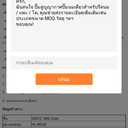
คุณสมบัติ:
- Milk Claw
สามารถใช้ได้สำหรับวัสดุ PSU, PC หรือสแตนเลสที่แตกต่างกัน
- นมผงพิเศษสำหรับแพะและแกะการออกแบบที่ดีเยี่ยมและสมรรถนะที่ดี
-
กรงเล็บ
M
ilk
อาจเหมาะสมกับและไม่มีวาล์วปิด - สูญญากาศพร้อมสวิตช์
- Milking Cluster
สร้างตะขอที่ปรับตำแหน่งได้ง่ายช่วยให้สามารถงอได้ง่ายระหว่าง
การ
รีดนม
- ฝาปิดโปร่งใสทำให้ง่ายต่อการปฏิบัติตามการไหลของนมและดูนมได้อย่างชัดเจน
- กันชนยางช่วยลดความเสี่ยงที่จะเกิดการแตกหักหากมี
ก้ามปู
ลดลง
การใช้งาน:
1
.
กรงเล็บนม
ถูกนำมาใช้ในอุตสาหกรรมนม;
เสนอ
2. ส่วนประกอบที่สำคัญที่สุดสำหรับ Milking Machine & System;
3. ส่วนที่สำคัญสำหรับ Milking
Cluster;
4. นมแพะและแกะพิเศษ
ข้อมูลจำเพาะ:
ชิ้น
160CC Milk Claw
หมายเลขรุ่น
HL-M01B