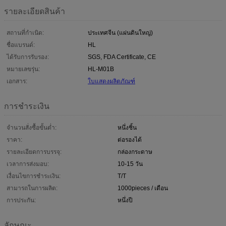
รายละเอียดสินค้า
สถานที่กำเนิด:
ประเทศจีน (แผ่นดินใหญ่)
ชื่อแบรนด์:
HL
ได้รับการรับรอง:
SGS, FDA Certificate, CE
หมายเลขรุ่น:
HL-M01B
เอกสาร:
ใบแสดงผลิตภัณฑ์
การชำระเงิน
จำนวนสั่งซื้อขั้นต่ำ:
หนึ่งชิ้น
ราคา:
ต่อรองได้
รายละเอียดการบรรจุ:
กล่องกระดาษ
เวลาการส่งมอบ:
10-15 วัน
เงื่อนไขการชำระเงิน:
T/T
สามารถในการผลิต:
1000pieces / เดือน
การประกัน:
หนึ่งปี
ลักษณะ