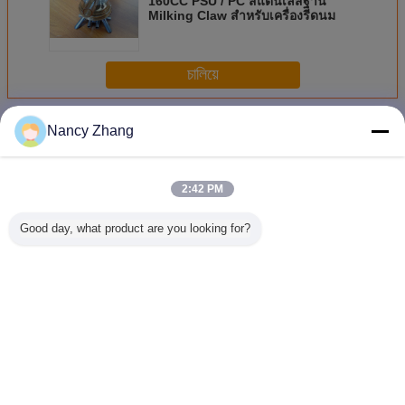
160CC PSU / PC สแตนเลสฐาน
Milking Claw สำหรับเครื่องรีดนม
চালিয়ে
อะไหล่เครื่องนม
มากกว่า
Nancy Zhang
2:42 PM
Good day, what product are you looking for?
เครื่องแยกครีม
เครื่องแยกนมขนาด
Milking Parlor
หม้อนมพ
ไฟฟ้าขนาดเล็ก
เล็กสำหรับใช้ใน
Cow Milking
140x42x26
เครื่องแยกนมสําห
บ้าน 80 ลิตร/
Limiter for
า
รับใช้ในบ้าน
ชั่วโมง เครื่องแยก
Controlling the
ครีมแพะไฟฟ้าแบบ
Milking Process
พกพา ทำความ
and Ensuring
เปลี่ยนภาษา
สะอาดง่าย
Proper Milking
Pocedures
Thai