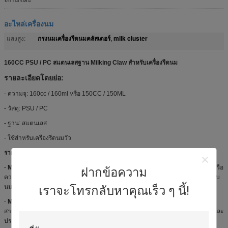
อะไหล่เครื่องนม
กรงนมเครื่องรีดนมคลัสเตอร์
milk cluster
แสงสูง:
,
160CC PSU / PC สแตนเลสฐาน Milking Claw สำหรับเครื่องรีดนม
รายละเอียดโดยย่อ:
- ความจุ: 160cc / 160ml หรือ 150CC / 150ML
- วัสดุ: PSU / PC
- ฐาน: สแตนเลส
- ใช้สำหรับเครื่องรีดนมวัว
รายละเอียด:
-
Milk Claw
เป็นส่วนประกอบที่สำคัญสำหรับ Milking
Cluster
ซึ่งยึดติดกับวัวแพะหรือ
ฝากข้อความ
ควายเป็นต้นประกอบด้วยสี่ MILK CLUSTER GROUP (ประกอบไปด้วยเปลือกนมซับ
นมและหลอดสั้นและหลอดชีพจรสั้น),
Claw
, นมยาว ท่อและหลอดชีพจรยาว
เราจะโทรกลับหาคุณเร็ว ๆ นี้!
-
Milk Claw
เป็นส่วนประกอบที่สำคัญที่สุดสำหรับ Milking Machine & System เรา
สามารถเสนอรูปแบบที่แตกต่างกัน
Milk Claw
,
Milk Cluster
เพื่อตอบสนองคำขอและ
ประสิทธิภาพที่แตกต่างกัน