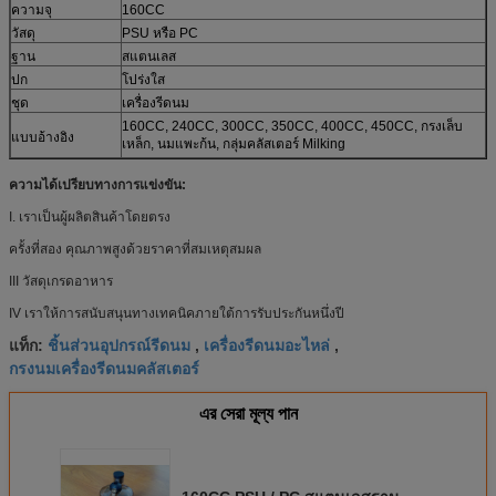
ความจุ
160CC
วัสดุ
PSU หรือ PC
ฐาน
สแตนเลส
ปก
โปร่งใส
ชุด
เครื่องรีดนม
160CC, 240CC, 300CC, 350CC, 400CC, 450CC, กรงเล็บ
แบบอ้างอิง
เหล็ก, นมแพะก้น, กลุ่มคลัสเตอร์ Milking
ความได้เปรียบทางการแข่งขัน:
I. เราเป็นผู้ผลิตสินค้าโดยตรง
ครั้งที่สอง คุณภาพสูงด้วยราคาที่สมเหตุสมผล
III วัสดุเกรดอาหาร
IV เราให้การสนับสนุนทางเทคนิคภายใต้การรับประกันหนึ่งปี
ชิ้นส่วนอุปกรณ์รีดนม
เครื่องรีดนมอะไหล่
แท็ก:
,
,
กรงนมเครื่องรีดนมคลัสเตอร์
এর সেরা মূল্য পান