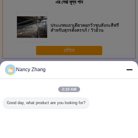
এর সেরা মূল্য পান
ประเภทแถวเดียวคอกวัวชุบสังกะสีฟรี
สำหรับสุกรตั้งครรภ์ / วัวอ้วน
চালিয়ে
อุปกรณ์ฟาร์มวัว
มากกว่า
Nancy Zhang
2:10 AM
Good day, what product are you looking for?
เครื่องตัดหางวัว
อุปกรณ์ยกสะโพก
Dehorner เครื่อง
110V 60Hz 
วัว
ตัดเหล็กวัวฮอร์น
ล้างขนนกข
สำหรับฟาร์มโคนม
สําหรับคร
ด้วยมอเตอร์ขนาด
1.5kw เครื
1.7KW LEIYA
ขนนกไก่เป
เปลี่ยนภาษา
Thai