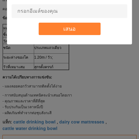
คอกวัวฟรีเป็นอุปกรณ์ที่สำคัญที่สุดสำหรับฟาร์มปศุสัตว์เช่นเดียวกับวัวและสัตว์
ข้อมูลจำเพาะ:
เสนอ
หมายเลขรุ่น
HL-MP09
ชิ้น
คอกวัวฟรี
วัสดุ
ท่อเหล็กชุบสังกะสีร้อน
ชนิด
ประเภทแถวเดียว
ระยะห่างของโค
1.20m / วัว;
วัวที่เหมาะสม
สุกรตั้งครรภ์
ความได้เปรียบทางการแข่งขัน:
- แผงลอยคอกวัวสามารถติดตั้งได้ง่าย
- การสนับสนุนด้านเทคนิคจะนำเสนอโดยเรา
- คุณภาพและราคาที่ดีที่สุด
- รับประกันเป็นเวลาหนึ่งปี
- ผลิตภัณฑ์ทำจากท่อชุบสังกะสี
cattle drinking bowl
dairy cow mattresses
แท็ก:
,
,
cattle water drinking bowl