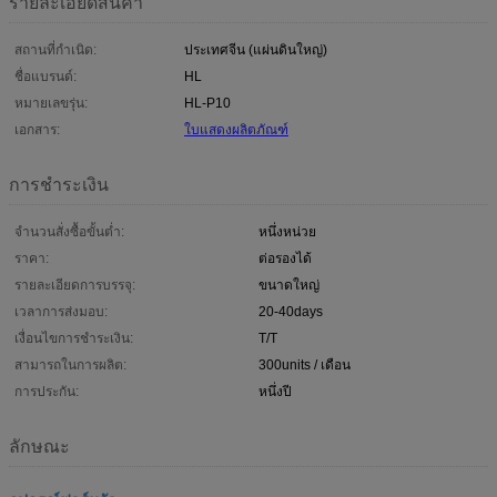
รายละเอียดสินค้า
สถานที่กำเนิด:
ประเทศจีน (แผ่นดินใหญ่)
ชื่อแบรนด์:
HL
หมายเลขรุ่น:
HL-P10
เอกสาร:
ใบแสดงผลิตภัณฑ์
การชำระเงิน
จำนวนสั่งซื้อขั้นต่ำ:
หนึ่งหน่วย
ราคา:
ต่อรองได้
รายละเอียดการบรรจุ:
ขนาดใหญ่
เวลาการส่งมอบ:
20-40days
เงื่อนไขการชำระเงิน:
T/T
สามารถในการผลิต:
300units / เดือน
การประกัน:
หนึ่งปี
ลักษณะ