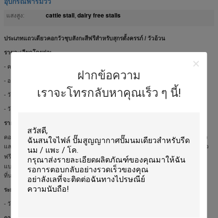
อุปกรณ์ฟาร์มวัว
cattle stall
dairy free stalls
แสงสูง:
,
ประเภทแถวเดียวคอกวัวชุบสังกะสีฟรีสำหรับสุกรตั้งครรภ์ / วัวอ้วน
รายละเอียดโดยย่อ:
- คอกวัวชุบสังกะสีแบบแถวเดียว
ฝากข้อความ
- อายุ: 19 เดือน - ความเท่าเทียมกันที่หนึ่ง
เราจะโทรกลับหาคุณเร็ว ๆ นี้!
- วัวที่เหมาะสม: สุกรตั้งครรภ์
- วัสดุ: ท่อเหล็กชุบสังกะสีชุบร้อน
รายละเอียด:
คอกวัวฟรีซึ่งมีแผงลอยกระดูกสันหลังของวัวควายระแนงอาจเป็นที่พักผ่อนสำหรับวัว
และควบคุมตำแหน่งที่เหลือ รูปร่างและอายุเป็นปัจจัยที่สำคัญที่สุดในการผลิตคอกวัว
ชั้น
ฟรีวัสดุเป็นท่อเหล็กชุบสังกะสีร้อน
เคลือบผิว80μm สามารถระบุข้อกำหนดสอง
แบบได้ ได้แก่ ประเภทแถวเดี่ยวและประเภทแถวคู่ ขนาดขึ้นอยู่กับรูปร่างและอายุ
ที่นอนที่ดีจะทำให้วัวมีโรคน้อยเต้าหู้อักเสบความเสียหายของหัวนม
ระยะห่างของโค:
- วัวให้นมบุตรวัวและวัวตั้งครรภ์: 1.20 เมตร / วัว;
การใช้งาน: