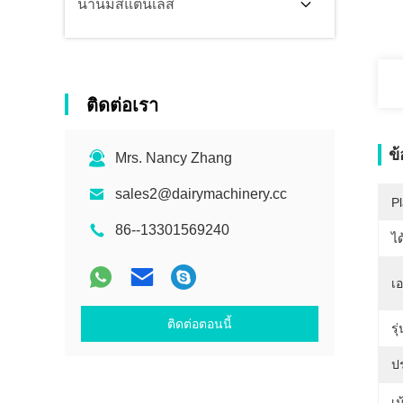
น้ำนมสแตนเลส
ติดต่อเรา
ข
Mrs. Nancy Zhang
sales2@dairymachinery.cc
Pl
86--13301569240
ได
เ
ติดต่อตอนนี้
รุ
ป
เน