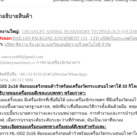
ําอธิบายสินค้า
ักงานใหญ่:
CHUANGPU ANIMAL HUSBANDRY TECHNOLOGY ((SUZHOU) CO
ส่งออก:
HAILIAN PACKGING EQUIPMENT CO., LTD บริษัทในประเทศไท
า:
บริษัท ซีชวาน จีน เฮเว่น แอทวิลแลนด์ฮาเวนรี เทคโนโลยี จํากัด
:
nancyzxd68@gmail.com
s2@dairymachinery.cc การขายเครื่องจักรอาหาร
ัพท์มือถือ: +86 133 0156 9240 ((Wechat/WhatsApp)
ักงาน: +86 512 5890
02 2x16 ห้องนมแฮริงกอนด้าวัวพร้อมเครื่องวัดกระแสนมไวคาโต้ 33 กิโล
อธิบายของเครื่องนมดีเซลแบบพกพา พร้อมราคา:
นมแฮริ้งบอน มีเครื่องจักรที่เชื่อถือได้ และเครื่องจักรเกษตร ที่มีเครื่อง
บบขึ้นตามมาตรฐานสากล, หมักที่น่าเชื่อถือแทนวิธีการดั้งเดิมด้วยมือ. ทฤ
ระบบปั๊มระบายความว่างและระบบหน่วยการนม. การทํางานและการบํารุงรักษาท
ศ, เมื่อการบรรลุระดับระดับระยะว่างที่กําหนด, มันเป็นเวลาที่จะนม
ายละเอียดของเครื่องนมพกพาเครื่องยนต์ดีเซลสําหรับแพะ:
ยการ:
HL-G02 2x16 ห้องนมแฮริงกอนด้าวัวพร้อมเครื่องวัดกระแสนมไวคาโต้