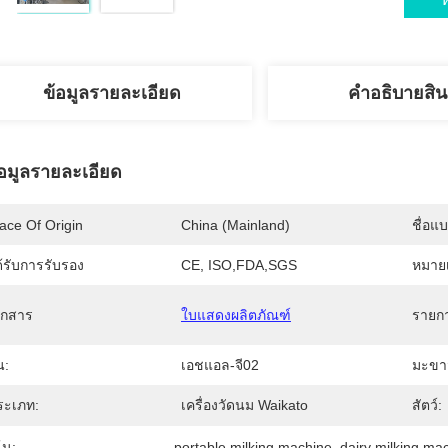
ข้อมูลรายละเอียด
คําอธิบายสิน
้อมูลรายละเอียด
ace Of Origin
China (Mainland)
ชื่อแ
้รับการรับรอง
CE, ISO,FDA,SGS
หมายเ
อกสาร
ใบแสดงผลิตภัณฑ์
รายก
่น:
เอชแอล-จี02
มะขา
ระเภท:
เครื่องวัดนม Waikato
สัตว์:
้น:
portable milking machine
, 
dairy milking ma