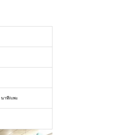
3 นาที/แพะ