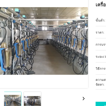
เครื
ขั้นต่ำ:
ราคา:
การบร
ระยะเว
วิธีการ
ความส
จัดหา:
ห