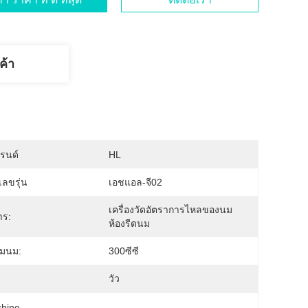
ค้า
บรนด์
HL
ลขรุ่น
เอชแอล-จี02
เครื่องวัดอัตราการไหลของนม 
าร:
ห้องรีดนม
มนม:
300ซีซี
วัว
chine