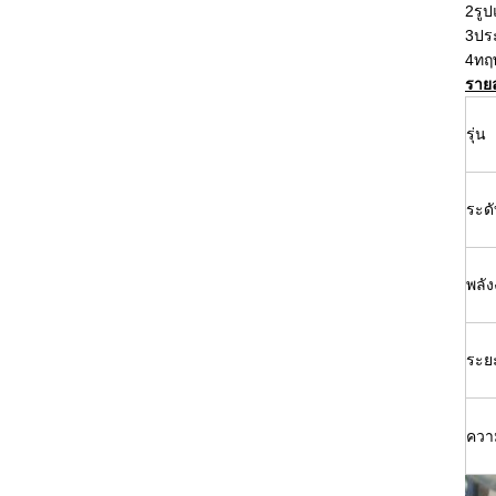
2รู
3ปร
4ทฤษ
ราย
รุ่น
ระด
พลัง
ระย
ความ