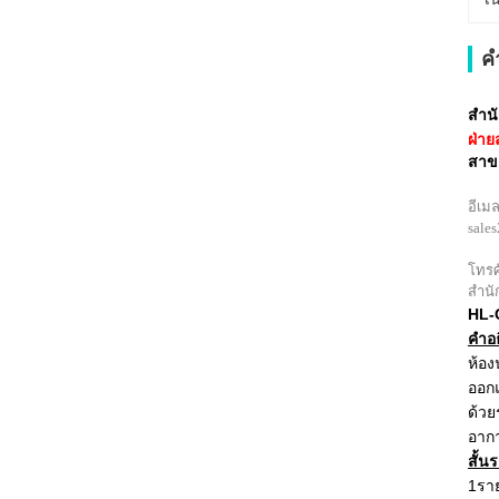
ค
สําน
ฝ่าย
สาข
อีเมล
sale
โทรศ
สําน
HL-G
คํา
ห้อง
ออกแ
ด้วย
อากา
สั้น
ร
1รา