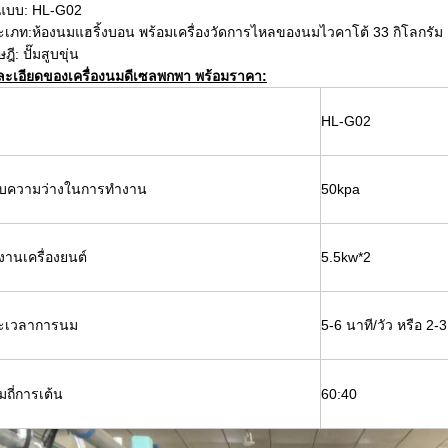
ปแบบ: HL-G02
ะเภท:
ห้องนมแฮริ้งบอน พร้อมเครื่องวัดการไหลของนมไวคาโต้ 33 กิโลกรัม
ฎี: ปั๊มสูบขุ่น
ละเอียดของเครื่องนมดีเซลพกพา พร้อมราคา:
HL-G02
ับความว่างในการทํางาน
50kpa
งานเครื่องยนต์
5.5kw*2
ะเวลาการนม
5-6 นาที/วัว หรือ 2-
ถี่การเต้น
60:40